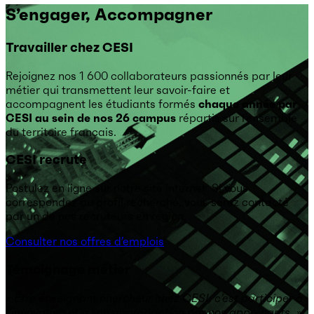
S’engager, Accompagner
Travailler chez CESI
Rejoignez nos 1 600 collaborateurs passionnés par leur
métier qui transmettent leur savoir-faire et
accompagnent les étudiants formés
chaque année par
CESI au sein de nos 26 campus
répartis sur l’ensemble
du territoire français.
CESI recrute
Postulez en ligne sur notre site internet. Si vous
correspondez au profil recherché, vous serez contacté
par un de nos recruteurs en région.
Consulter nos offres d’emplois
Témoignage métier
« Être enseignant chercheur chez CESI, c’est participer à
l’innovation et à son appropriation par nos apprenants. »