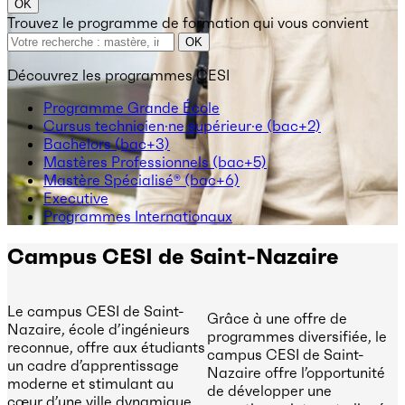
OK
Trouvez le programme de formation qui vous convient
OK
Découvrez les programmes CESI
Programme Grande École
Cursus technicien·ne supérieur·e (bac+2)
Bachelors (bac+3)
Mastères Professionnels (bac+5)
Mastère Spécialisé® (bac+6)
Executive
Programmes Internationaux
Campus CESI de Saint-Nazaire
Le campus CESI de Saint-
Grâce à une offre de
Nazaire, école d’ingénieurs
programmes diversifiée, le
reconnue, offre aux étudiants
campus CESI de Saint-
un cadre d’apprentissage
Nazaire offre l’opportunité
moderne et stimulant au
de développer une
cœur d’une ville dynamique.