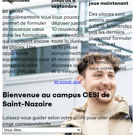
joue maintenant
septembre
La phase
Des places sont
complémentaire vous
Vous pouvez
encore accessibles
permet de formuler
déposer jusqu’à
à CESI. N’attendez
de nouveaux vœux
10 nouveaux
pas les derniers
dans les formations
vœux pendant
jours pour formuler
qui disposent encore
toute la durée
vos vœux et
de places. Une
de la phase
maximiser vos
opportunité
complémentaire
chances d’intégrer
supplémentaire pour
et recevoir des
la formation qui
construire votre
réponses au fur
vous correspond.
projet d’études.
et à mesure.
en savoir plus
Bienvenue au campus CESI de
Saint-Nazaire
Laissez-vous guider selon votre profil
pour aller charger la
page correspondante