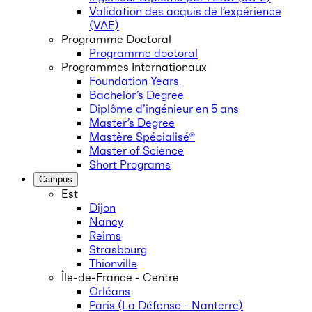
Validation des acquis de l’expérience
(VAE)
Programme Doctoral
Programme doctoral
Programmes Internationaux
Foundation Years
Bachelor’s Degree
Diplôme d’ingénieur en 5 ans
Master’s Degree
Mastère Spécialisé®
Master of Science
Short Programs
Campus
Est
Dijon
Nancy
Reims
Strasbourg
Thionville
Île-de-France - Centre
Orléans
Paris (La Défense - Nanterre)