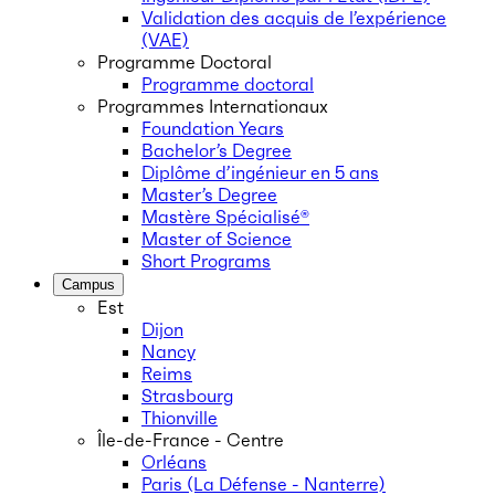
Validation des acquis de l’expérience
(VAE)
Programme Doctoral
Programme doctoral
Programmes Internationaux
Foundation Years
Bachelor’s Degree
Diplôme d’ingénieur en 5 ans
Master’s Degree
Mastère Spécialisé®
Master of Science
Short Programs
Campus
Est
Dijon
Nancy
Reims
Strasbourg
Thionville
Île-de-France - Centre
Orléans
Paris (La Défense - Nanterre)