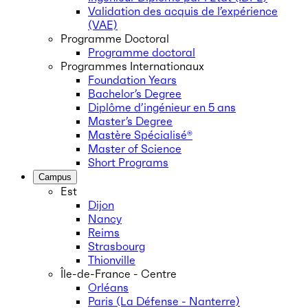
Validation des acquis de l’expérience
(VAE)
Programme Doctoral
Programme doctoral
Programmes Internationaux
Foundation Years
Bachelor’s Degree
Diplôme d’ingénieur en 5 ans
Master’s Degree
Mastère Spécialisé®
Master of Science
Short Programs
Campus
Est
Dijon
Nancy
Reims
Strasbourg
Thionville
Île-de-France - Centre
Orléans
Paris (La Défense - Nanterre)