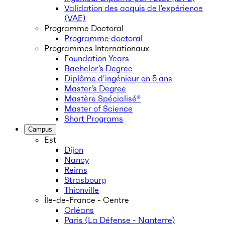
Validation des acquis de l’expérience
(VAE)
Programme Doctoral
Programme doctoral
Programmes Internationaux
Foundation Years
Bachelor’s Degree
Diplôme d’ingénieur en 5 ans
Master’s Degree
Mastère Spécialisé®
Master of Science
Short Programs
Campus
Est
Dijon
Nancy
Reims
Strasbourg
Thionville
Île-de-France - Centre
Orléans
Paris (La Défense - Nanterre)