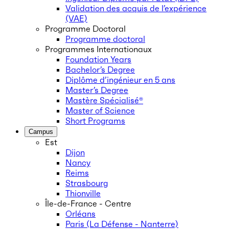
Validation des acquis de l’expérience
(VAE)
Programme Doctoral
Programme doctoral
Programmes Internationaux
Foundation Years
Bachelor’s Degree
Diplôme d’ingénieur en 5 ans
Master’s Degree
Mastère Spécialisé®
Master of Science
Short Programs
Campus
Est
Dijon
Nancy
Reims
Strasbourg
Thionville
Île-de-France - Centre
Orléans
Paris (La Défense - Nanterre)