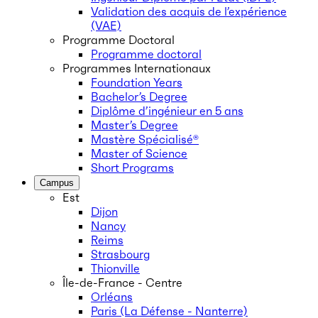
Validation des acquis de l’expérience
(VAE)
Programme Doctoral
Programme doctoral
Programmes Internationaux
Foundation Years
Bachelor’s Degree
Diplôme d’ingénieur en 5 ans
Master’s Degree
Mastère Spécialisé®
Master of Science
Short Programs
Campus
Est
Dijon
Nancy
Reims
Strasbourg
Thionville
Île-de-France - Centre
Orléans
Paris (La Défense - Nanterre)