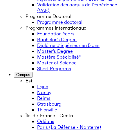
Validation des acquis de l’expérience
(VAE)
Programme Doctoral
Programme doctoral
Programmes Internationaux
Foundation Years
Bachelor’s Degree
Diplôme d’ingénieur en 5 ans
Master’s Degree
Mastère Spécialisé®
Master of Science
Short Programs
Campus
Est
Dijon
Nancy
Reims
Strasbourg
Thionville
Île-de-France - Centre
Orléans
Paris (La Défense - Nanterre)