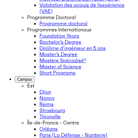
Validation des acquis de l’expérience
(VAE)
Programme Doctoral
Programme doctoral
Programmes Internationaux
Foundation Years
Bachelor’s Degree
Diplôme d’ingénieur en 5 ans
Master’s Degree
Mastère Spécialisé®
Master of Science
Short Programs
Campus
Est
Dijon
Nancy
Reims
Strasbourg
Thionville
Île-de-France - Centre
Orléans
Paris (La Défense - Nanterre)