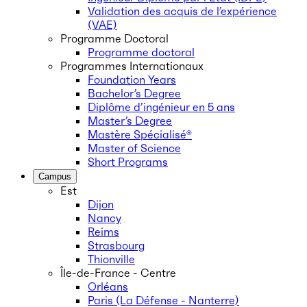
Validation des acquis de l’expérience
(VAE)
Programme Doctoral
Programme doctoral
Programmes Internationaux
Foundation Years
Bachelor’s Degree
Diplôme d’ingénieur en 5 ans
Master’s Degree
Mastère Spécialisé®
Master of Science
Short Programs
Campus
Est
Dijon
Nancy
Reims
Strasbourg
Thionville
Île-de-France - Centre
Orléans
Paris (La Défense - Nanterre)