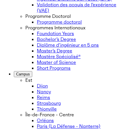
Validation des acquis de l’expérience
(VAE)
Programme Doctoral
Programme doctoral
Programmes Internationaux
Foundation Years
Bachelor’s Degree
Diplôme d’ingénieur en 5 ans
Master’s Degree
Mastère Spécialisé®
Master of Science
Short Programs
Campus
Est
Dijon
Nancy
Reims
Strasbourg
Thionville
Île-de-France - Centre
Orléans
Paris (La Défense - Nanterre)