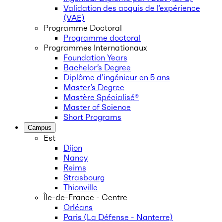
Validation des acquis de l’expérience
(VAE)
Programme Doctoral
Programme doctoral
Programmes Internationaux
Foundation Years
Bachelor’s Degree
Diplôme d’ingénieur en 5 ans
Master’s Degree
Mastère Spécialisé®
Master of Science
Short Programs
Campus
Est
Dijon
Nancy
Reims
Strasbourg
Thionville
Île-de-France - Centre
Orléans
Paris (La Défense - Nanterre)