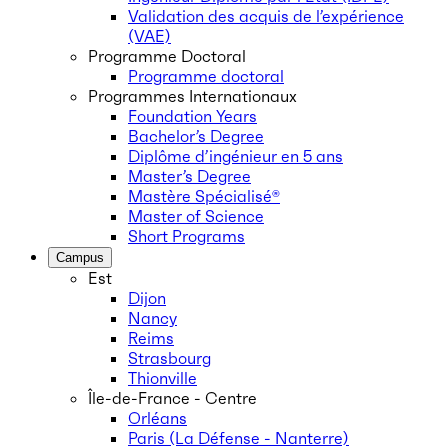
Validation des acquis de l’expérience
(VAE)
Programme Doctoral
Programme doctoral
Programmes Internationaux
Foundation Years
Bachelor’s Degree
Diplôme d’ingénieur en 5 ans
Master’s Degree
Mastère Spécialisé®
Master of Science
Short Programs
Campus
Est
Dijon
Nancy
Reims
Strasbourg
Thionville
Île-de-France - Centre
Orléans
Paris (La Défense - Nanterre)